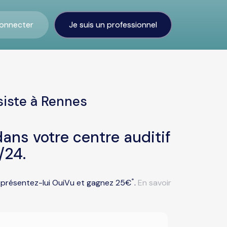
onnecter
Je suis un professionnel
siste à Rennes
ans votre centre auditif
/24.
*
u présentez-lui OuiVu et gagnez 25€
.
En savoir