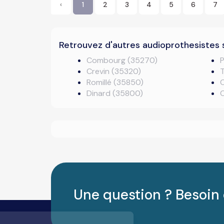
‹
1
2
3
4
5
6
7
Retrouvez d'autres audioprothesistes 
Combourg (35270)
P
Crevin (35320)
T
Romillé (35850)
Dinard (35800)
Une question ? Besoin 