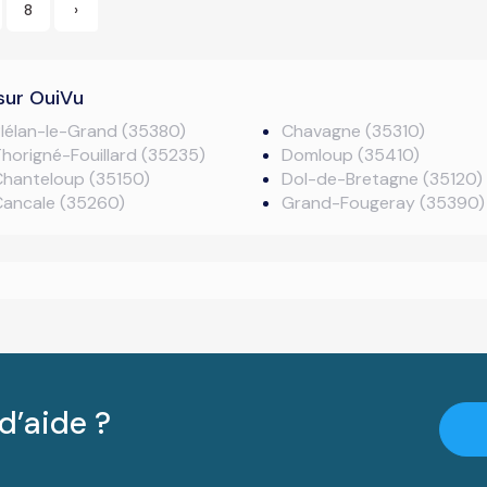
8
›
sur OuiVu
lélan-le-Grand (35380)
Chavagne (35310)
horigné-Fouillard (35235)
Domloup (35410)
Chanteloup (35150)
Dol-de-Bretagne (35120)
Cancale (35260)
Grand-Fougeray (35390)
d’aide ?