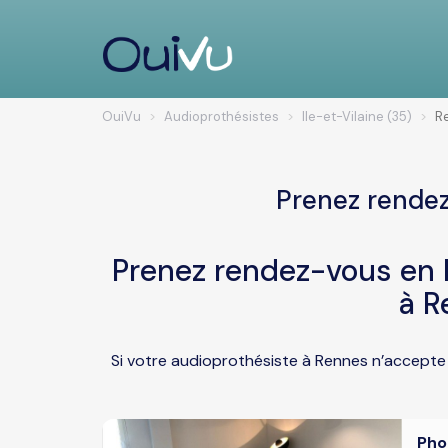
OuiVu
Audioprothésistes
Ile-et-Vilaine (35)
R
Prenez rendez
Prenez rendez-vous en l
à R
Si votre audioprothésiste à Rennes n’accepte 
Pho