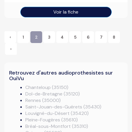
Voir la fiche
‹
1
2
3
4
5
6
7
8
›
Retrouvez d'autres audioprothesistes sur
OuiVu
Chanteloup (35150)
Dol-de-Bretagne (35120)
Rennes (35000)
Saint-Jouan-des-Guérets (35430)
Louvigné-du-Désert (35420)
Pleine-Fougères (35610)
Bréal-sous-Montfort (35310)