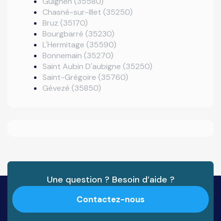
Guignen (35580)
Chasné-sur-Illet (35250)
Bruz (35170)
Bourgbarré (35230)
L'Hermitage (35590)
Bonnemain (35270)
Saint Aubin D'aubigne (35250)
Saint-Grégoire (35760)
Gévezé (35850)
Une question ? Besoin d’aide ?
Contactez-nous