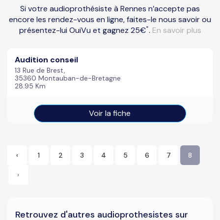
Si votre audioprothésiste à Rennes n’accepte pas
encore les rendez-vous en ligne, faites-le nous savoir ou
*
présentez-lui OuiVu et gagnez 25€
.
En savoir plus
Audition conseil
13 Rue de Brest,
35360 Montauban-de-Bretagne
28.95 Km
Voir la fiche
‹
1
2
3
4
5
6
7
8
›
Retrouvez d'autres audioprothesistes sur