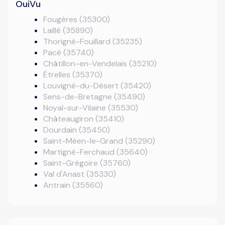
OuiVu
Fougères (35300)
Laillé (35890)
Thorigné-Fouillard (35235)
Pacé (35740)
Châtillon-en-Vendelais (35210)
Étrelles (35370)
Louvigné-du-Désert (35420)
Sens-de-Bretagne (35490)
Noyal-sur-Vilaine (35530)
Châteaugiron (35410)
Dourdain (35450)
Saint-Méen-le-Grand (35290)
Martigné-Ferchaud (35640)
Saint-Grégoire (35760)
Val d'Anast (35330)
Antrain (35560)