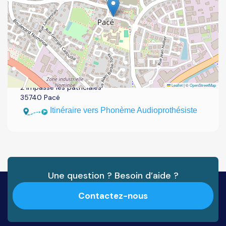
Adresse du centre audition
Phonème Audioprothésiste
Leaflet
|
©
OpenStreetMap
2 impasse les patriciales
35740 Pacé
Itinéraire vers Phonème Audioprothésiste
Une question ? Besoin d’aide ?
Contactez-nous