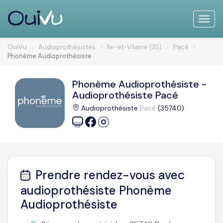
Toggle
naviga
OuiVu
Audioprothésistes
Ile-et-Vilaine (35)
Pacé
Phonème Audioprothésiste
Phonème Audioprothésiste -
Audioprothésiste Pacé
Audioprothésiste
Pacé
(35740)
Prendre rendez-vous avec
audioprothésiste Phonème
Audioprothésiste