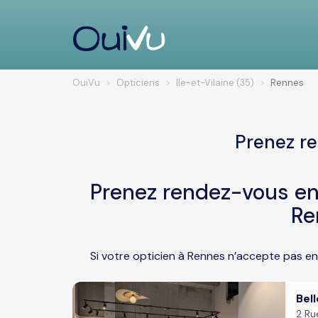
OuiVu
Opticiens
Ile-et-Vilaine (35)
Rennes
Prenez re
Prenez rendez-vous en 
Re
Si votre opticien à Rennes n’accepte pas en
Bel
2 Ru