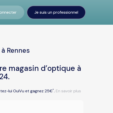
onnecter
Je suis un professionnel
n à Rennes
tre magasin d’optique à
24.
*
entez-lui OuiVu et gagnez 25€
.
En savoir plus