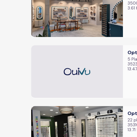
350
3.61
Opt
5 Pla
3523
13.4
Opt
22 p
3531
13.7