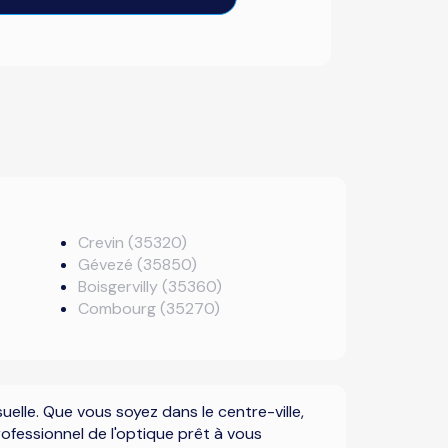
Crevin (35320)
Gévezé (35850)
Boisgervilly (35360)
Combourg (35270)
elle. Que vous soyez dans le centre-ville,
ofessionnel de l'optique prêt à vous