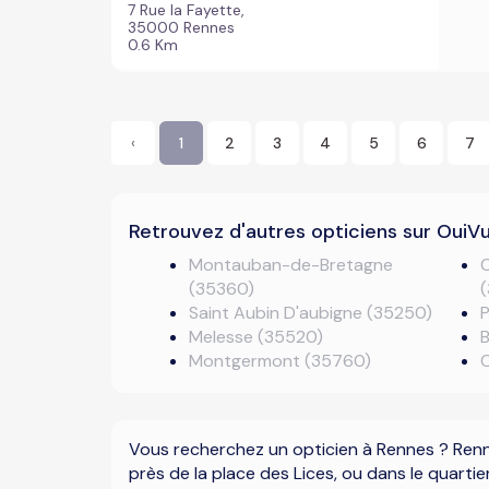
7 Rue la Fayette,
35000 Rennes
0.6 Km
‹
1
2
3
4
5
6
7
Retrouvez d'autres opticiens sur OuiV
Montauban-de-Bretagne
C
(35360)
Saint Aubin D'aubigne (35250)
P
Melesse (35520)
Montgermont (35760)
Vous recherchez un opticien à Rennes ? Renne
près de la place des Lices, ou dans le quarti