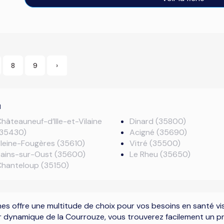
8
9
›
u
hâteauneuf-d’Ille-et-Vilaine
Dinard (35800)
(35430)
Acigné (35690)
leine-Fougères (35610)
Vitré (35500)
Bains-sur-Oust (35600)
Le Rheu (35650)
Chanteloup (35150)
s offre une multitude de choix pour vos besoins en santé visu
er dynamique de la Courrouze, vous trouverez facilement un pr