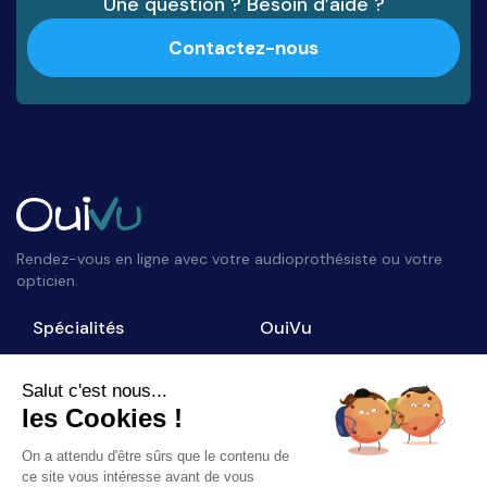
Une question ? Besoin d’aide ?
Contactez-nous
Rendez-vous en ligne avec votre audioprothésiste ou votre
opticien.
Spécialités
OuiVu
Opticiens
Qui sommes-nous ?
Audioprothésistes
Nous contacter
Salut c'est nous...
les Cookies !
Accès professionnel
Blog
On a attendu d'être sûrs que le contenu de
Suivez-nous
ce site vous intéresse avant de vous