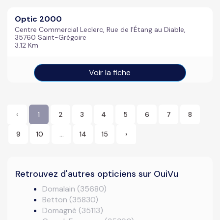
Optic 2000
Centre Commercial Leclerc, Rue de l'Étang au Diable,
35760 Saint-Grégoire
3.12 Km
Voir la fiche
‹
1
2
3
4
5
6
7
8
9
10
...
14
15
›
Retrouvez d'autres opticiens sur OuiVu
Domalain (35680)
Betton (35830)
Domagné (35113)