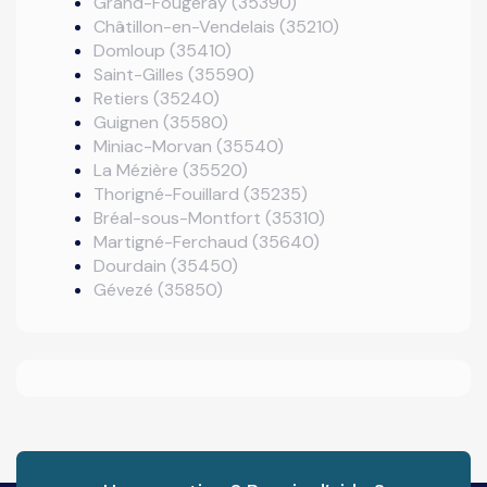
Grand-Fougeray (35390)
Châtillon-en-Vendelais (35210)
Domloup (35410)
Saint-Gilles (35590)
Retiers (35240)
Guignen (35580)
Miniac-Morvan (35540)
La Mézière (35520)
Thorigné-Fouillard (35235)
Bréal-sous-Montfort (35310)
Martigné-Ferchaud (35640)
Dourdain (35450)
Gévezé (35850)