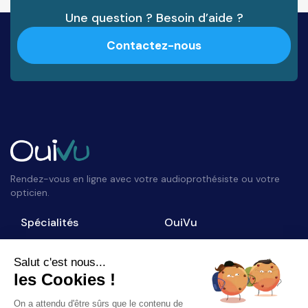
Une question ? Besoin d’aide ?
Contactez-nous
Rendez-vous en ligne avec votre audioprothésiste ou votre
opticien.
Spécialités
OuiVu
Opticiens
Qui sommes-nous ?
Audioprothésistes
Nous contacter
Salut c'est nous...
les Cookies !
Accès professionnel
Blog
On a attendu d'être sûrs que le contenu de