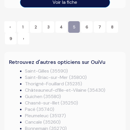
Voir la fiche
‹
1
2
3
4
5
6
7
8
9
›
Retrouvez d'autres opticiens sur OuiVu
Saint-Gilles (35590)
Saint-Briac-sur-Mer (35800)
Thorigné-Fouillard (35235)
Châteauneuf-d’Ille-et-Vilaine (35430)
Guichen (35580)
Chasné-sur-Illet (35250)
Pacé (35740)
Pleumeleuc (35137)
Cancale (35260)
Bonnemain (35270)