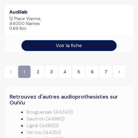
Audilab
12 Place Viarme,
44000 Nantes
0.69 Km
Voir la fiche
‹
1
2
3
4
5
6
7
›
Retrouvez d'autres audioprothesistes sur
OuiVu
Bouguenais (44340)
Sautron (44880)
Ligné (44850)
Vertou (44120)