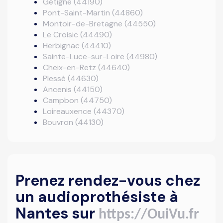
Gétigné (44190)
Pont-Saint-Martin (44860)
Montoir-de-Bretagne (44550)
Le Croisic (44490)
Herbignac (44410)
Sainte-Luce-sur-Loire (44980)
Cheix-en-Retz (44640)
Plessé (44630)
Ancenis (44150)
Campbon (44750)
Loireauxence (44370)
Bouvron (44130)
Prenez rendez-vous chez
un audioprothésiste à
Nantes sur
https://OuiVu.fr