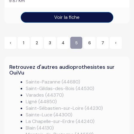
9.87 Km
Voir la fiche
‹
1
2
3
4
5
6
7
›
Retrouvez d'autres audioprothesistes sur
OuiVu
Sainte-Pazanne (44680)
Saint-Gildas-des-Bois (44530)
Varades (44370)
Ligné (44850)
Saint-Sébastien-sur-Loire (44230)
Sainte-Luce (44300)
La Chapelle-sur-Erdre (44240)
Blain (44130)