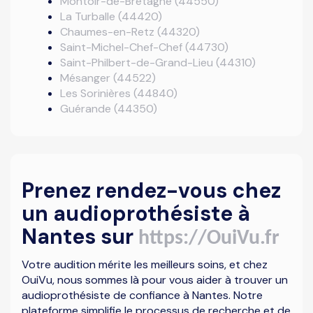
Montoir-de-Bretagne (44550)
La Turballe (44420)
Chaumes-en-Retz (44320)
Saint-Michel-Chef-Chef (44730)
Saint-Philbert-de-Grand-Lieu (44310)
Mésanger (44522)
Les Sorinières (44840)
Guérande (44350)
Prenez rendez-vous chez
un audioprothésiste à
Nantes sur
https://OuiVu.fr
Votre audition mérite les meilleurs soins, et chez
OuiVu, nous sommes là pour vous aider à trouver un
audioprothésiste de confiance à Nantes. Notre
plateforme simplifie le processus de recherche et de