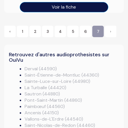
Voir la fiche
‹
1
2
3
4
5
6
7
›
Retrouvez d'autres audioprothesistes sur
OuiVu
Derval (44590)
Saint-Étienne-de-Montluc (44360)
Sainte-Luce-sur-Loire (44980)
La Turballe (44420)
Sautron (44880)
Pont-Saint-Martin (44860)
Paimbœuf (44560)
Ancenis (44150)
Vallons-de-L'Erdre (44540)
Saint-Nicolas-de-Redon (44460)