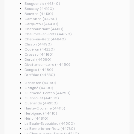
Bouguenais (44340)
Boussay (44190)
Bouvron (44130)
Campbon (44750)
Carquefou (44470)
Châteaubriant (44110)
Chaumes-en-Retz (44320)
Cheix-en-Retz (44640)
Clisson (44190)
Couëron (44220)
Crossac (44160)
Derval (44590)
Divatte-sur-Loire (44450)
Donges (44480)
Drefféac (44530)
Geneston (44140)
Gétigné (44190)
Guémené-Penfao (44290)
Guenrouet (44530)
Guérande (44350)
Haute-Goulaine (44115)
Herbignac (44410)
Héric (44810)
La Baule-Escoublac (44500)
La Bernerie-en-Retz (44760)
La Chapelle-sur-Erdre (44240)