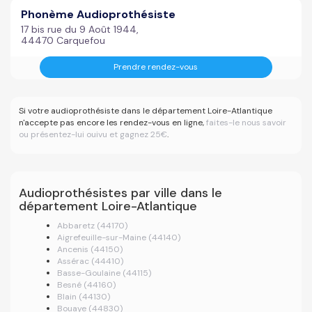
Phonème Audioprothésiste
17 bis rue du 9 Août 1944,
44470 Carquefou
Prendre rendez-vous
Si votre audioprothésiste dans le département Loire-Atlantique
n'accepte pas encore les rendez-vous en ligne,
faites-le nous savoir
ou présentez-lui ouivu et gagnez 25€
.
Audioprothésistes par ville dans le
département Loire-Atlantique
Abbaretz (44170)
Aigrefeuille-sur-Maine (44140)
Ancenis (44150)
Assérac (44410)
Basse-Goulaine (44115)
Besné (44160)
Blain (44130)
Bouaye (44830)