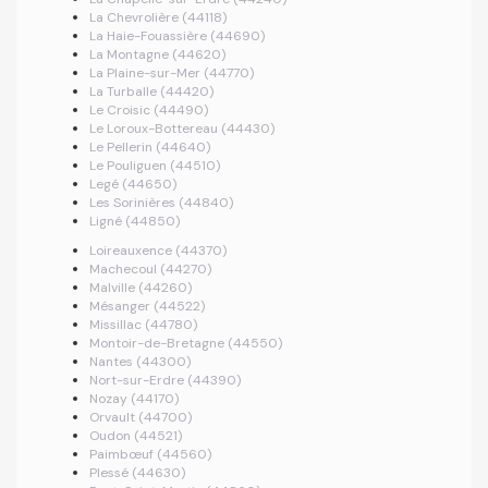
La Chevrolière (44118)
La Haie-Fouassière (44690)
La Montagne (44620)
La Plaine-sur-Mer (44770)
La Turballe (44420)
Le Croisic (44490)
Le Loroux-Bottereau (44430)
Le Pellerin (44640)
Le Pouliguen (44510)
Legé (44650)
Les Sorinières (44840)
Ligné (44850)
Loireauxence (44370)
Machecoul (44270)
Malville (44260)
Mésanger (44522)
Missillac (44780)
Montoir-de-Bretagne (44550)
Nantes (44300)
Nort-sur-Erdre (44390)
Nozay (44170)
Orvault (44700)
Oudon (44521)
Paimbœuf (44560)
Plessé (44630)