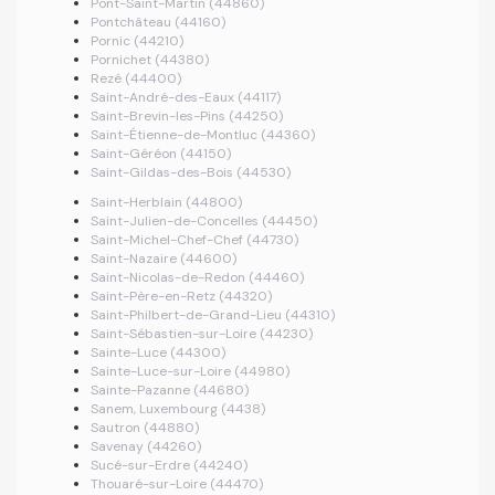
Pont-Saint-Martin (44860)
Pontchâteau (44160)
Pornic (44210)
Pornichet (44380)
Rezé (44400)
Saint-André-des-Eaux (44117)
Saint-Brevin-les-Pins (44250)
Saint-Étienne-de-Montluc (44360)
Saint-Géréon (44150)
Saint-Gildas-des-Bois (44530)
Saint-Herblain (44800)
Saint-Julien-de-Concelles (44450)
Saint-Michel-Chef-Chef (44730)
Saint-Nazaire (44600)
Saint-Nicolas-de-Redon (44460)
Saint-Père-en-Retz (44320)
Saint-Philbert-de-Grand-Lieu (44310)
Saint-Sébastien-sur-Loire (44230)
Sainte-Luce (44300)
Sainte-Luce-sur-Loire (44980)
Sainte-Pazanne (44680)
Sanem, Luxembourg (4438)
Sautron (44880)
Savenay (44260)
Sucé-sur-Erdre (44240)
Thouaré-sur-Loire (44470)