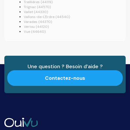
Treillières (44119)
Trignac (44570)
Vallet (44330)
Vallons-de-L'Erdre (44540)
Varades (44370)
Vertou (44120)
Vue (44640)
Une question ? Besoin d’aide ?
Contactez-nous