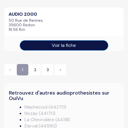
AUDIO 2000
50 Rue de Rennes,
35600 Redon
16.56 Km
Voir la fiche
‹
1
2
3
›
Retrouvez d'autres audioprothesistes sur
OuiVu
Machecoul (44270)
Nozay (44170)
La Chevrolière (44118)
Derval (44590)