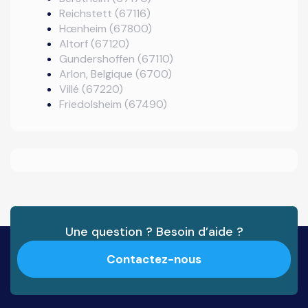
Reichstett (67116)
Hœnheim (67800)
Altorf (67120)
Gundershoffen (67110)
Arlon, Belgique (6700)
Villé (67220)
Friedolsheim (67490)
Une question ? Besoin d’aide ?
Contactez-nous