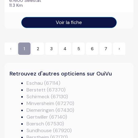
67600 Sélestat
11.3 Km
Voir la fiche
‹
1
2
3
4
5
6
7
›
Retrouvez d'autres opticiens sur OuiVu
Eschau (67114)
Berstett (67370)
Schirmeck (67130)
Minversheim (67270)
Diemeringen (67430)
Gertwiller (67140)
Bœrsch (67530)
Sundhouse (67920)
Berstheim (67170)