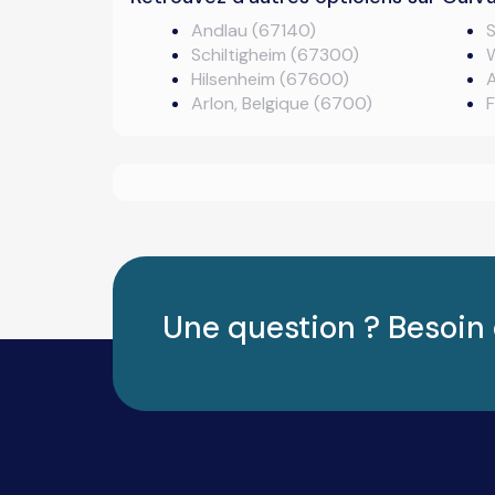
Andlau (67140)
Schiltigheim (67300)
Hilsenheim (67600)
A
Arlon, Belgique (6700)
F
Une question ? Besoin 