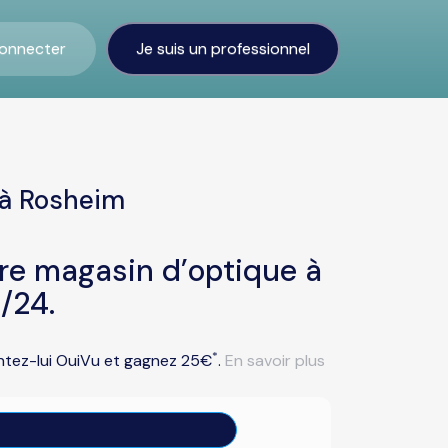
onnecter
Je suis un professionnel
 à Rosheim
tre magasin d’optique à
/24.
*
entez-lui OuiVu et gagnez 25€
.
En savoir plus