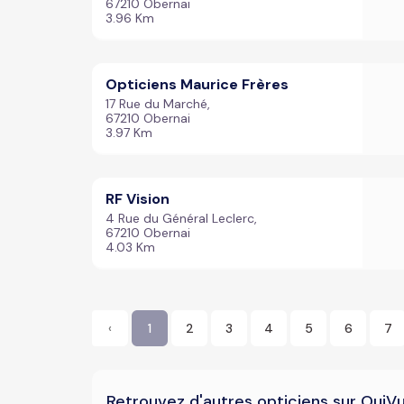
67210 Obernai
3.96 Km
Opticiens Maurice Frères
17 Rue du Marché,
67210 Obernai
3.97 Km
RF Vision
4 Rue du Général Leclerc,
67210 Obernai
4.03 Km
‹
1
2
3
4
5
6
7
Retrouvez d'autres opticiens sur OuiV