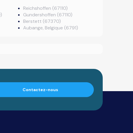
Reichshoffen (67110)
)
Gundershoffen (67110)
Berstett (67370)
Aubange, Belgique (6791)
Contactez-nous