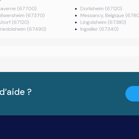
Saverne (67700)
Dorlisheim (67120)
Wiwersheim (67370)
Messancy, Belgique (6780
ltorf (67120)
Lingolsheim (67380)
riedolsheim (67490)
Ingwiller (67340)
d’aide ?