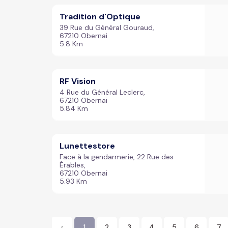
Tradition d'Optique
39 Rue du Général Gouraud,
67210 Obernai
5.8 Km
RF Vision
4 Rue du Général Leclerc,
67210 Obernai
5.84 Km
Lunettestore
Face à la gendarmerie, 22 Rue des
Érables,
67210 Obernai
5.93 Km
‹
1
2
3
4
5
6
7