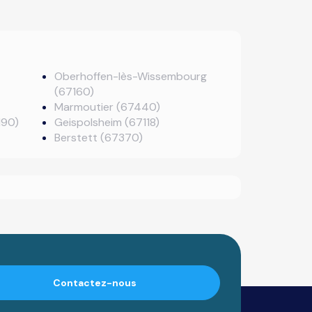
Oberhoffen-lès-Wissembourg
(67160)
Marmoutier (67440)
190)
Geispolsheim (67118)
Berstett (67370)
Contactez-nous