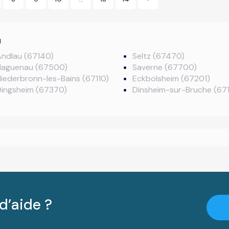
u
Andlau (67140)
Seltz (67470)
Haguenau (67500)
Saverne (67700)
iederbronn-les-Bains (67110)
Eckbolsheim (67201)
Dingsheim (67370)
Dinsheim-sur-Bruche (67
d’aide ?