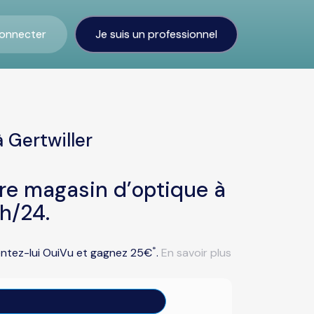
onnecter
Je suis un professionnel
 Gertwiller
tre magasin d’optique à
4h/24.
*
sentez-lui OuiVu et gagnez 25€
.
En savoir plus