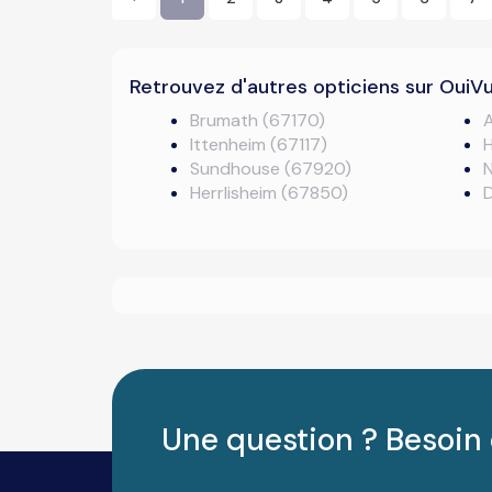
Retrouvez d'autres opticiens sur OuiV
Brumath (67170)
Ittenheim (67117)
Sundhouse (67920)
N
Herrlisheim (67850)
Une question ? Besoin 