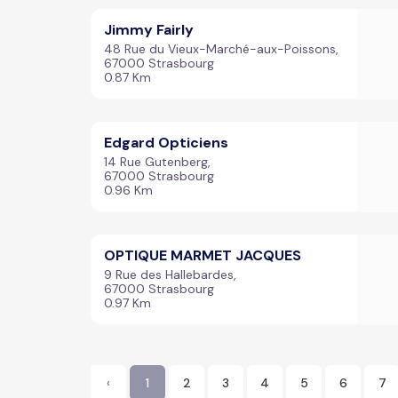
Jimmy Fairly
48 Rue du Vieux-Marché-aux-Poissons,
67000 Strasbourg
0.87 Km
Edgard Opticiens
14 Rue Gutenberg,
67000 Strasbourg
0.96 Km
OPTIQUE MARMET JACQUES
9 Rue des Hallebardes,
67000 Strasbourg
0.97 Km
‹
1
2
3
4
5
6
7