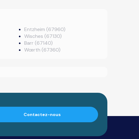
Entzheim (67960)
Wisches (67130)
Barr (67140)
Wœrth (67360)
Contactez-nous