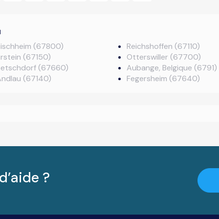
u
Bischheim (67800)
Reichshoffen (67110)
rstein (67150)
Otterswiller (67700)
Betschdorf (67660)
Aubange, Belgique (6791)
Andlau (67140)
Fegersheim (67640)
d’aide ?