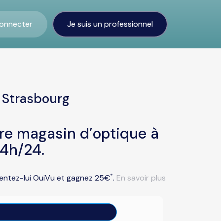
onnecter
Je suis un professionnel
 Strasbourg
tre magasin d’optique à
24h/24.
*
ésentez-lui OuiVu et gagnez 25€
.
En savoir plus