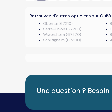
Retrouvez d'autres opticiens sur OuiV
Obernai (67210)
Sarre-Union (67260)
E
Wiwersheim (67370)
Schiltigheim (67300)
Une question ? Besoin 