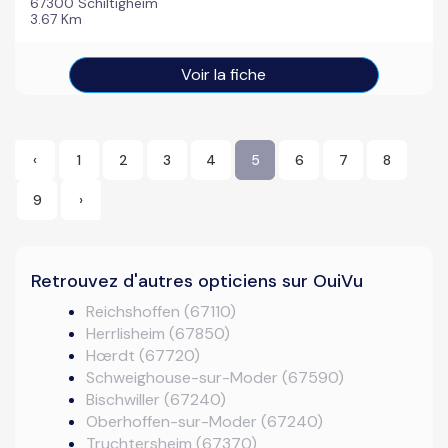
67300 Schiltigheim
3.67 Km
Voir la fiche
‹
1
2
3
4
5
6
7
8
9
›
Retrouvez d'autres opticiens sur OuiVu
Reichshoffen (67110)
Herrlisheim (67850)
Hœrdt (67720)
Schweighouse-sur-Moder (67590)
Bischwiller (67240)
Oberhoffen-sur-Moder (67240)
Truchtersheim (67370)