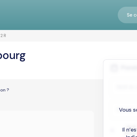
Se c
2 R
bourg
ion ?
Vous s
Il n’