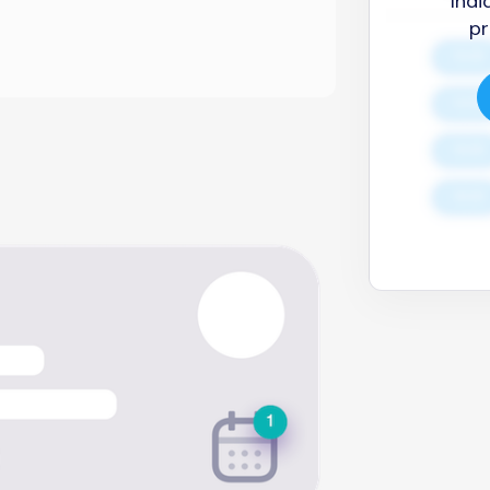
Indi
pr