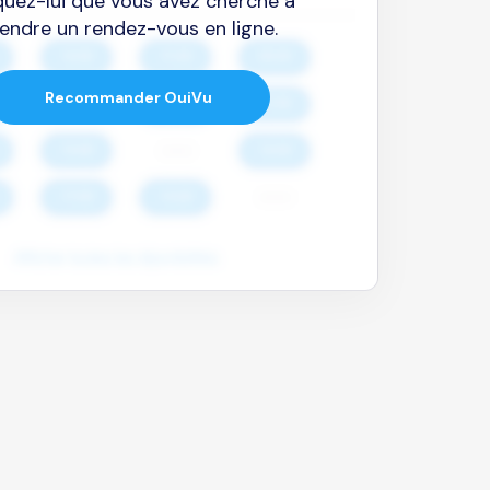
quez-lui que vous avez cherché à
endre un rendez-vous en ligne.
Recommander OuiVu