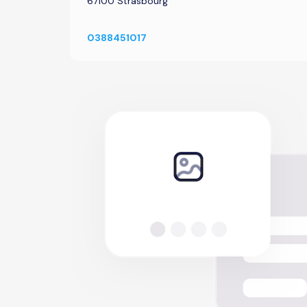
67100 Strasbourg
0388451017