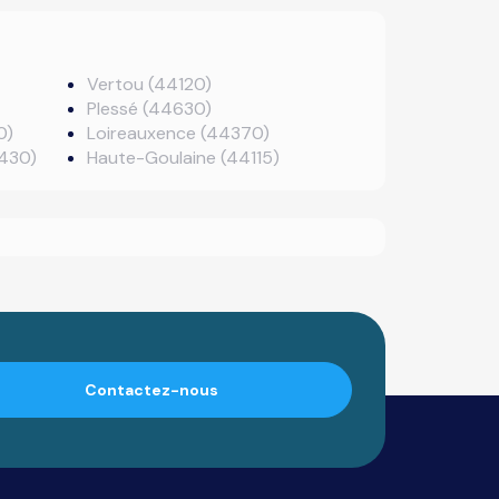
Vertou (44120)
Plessé (44630)
0)
Loireauxence (44370)
4430)
Haute-Goulaine (44115)
Contactez-nous