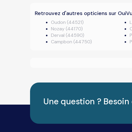
Retrouvez d'autres opticiens sur OuiV
Oudon (44521)
L
Nozay (44170)
Derval (44590)
Campbon (44750)
P
Une question ? Besoin 