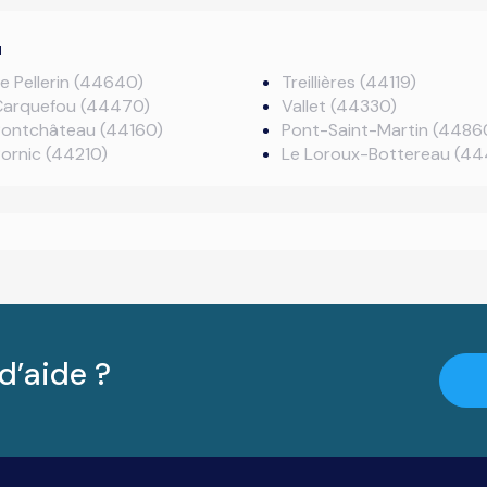
u
e Pellerin (44640)
Treillières (44119)
Carquefou (44470)
Vallet (44330)
Pontchâteau (44160)
Pont-Saint-Martin (4486
ornic (44210)
Le Loroux-Bottereau (4
d’aide ?