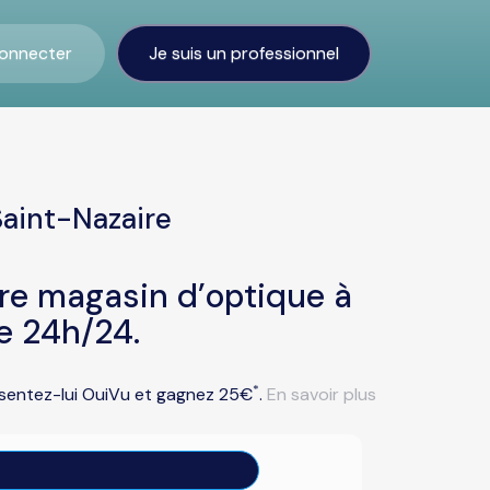
onnecter
Je suis un professionnel
Saint-Nazaire
tre magasin d’optique à
e 24h/24.
*
résentez-lui OuiVu et gagnez 25€
.
En savoir plus