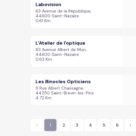
Labovision
63 Avenue de la République,
44600 Saint-Nazaire
0.61 Km
L'Atelier de l'optique
83 Avenue Albert de Mun,
44600 Saint-Nazaire
0.63 Km
Les Binocles Opticiens
9 Rue Albert Chassagne,
44250 Saint-Brevin-les-Pins
4.72 Km
‹
1
2
3
4
5
6
›