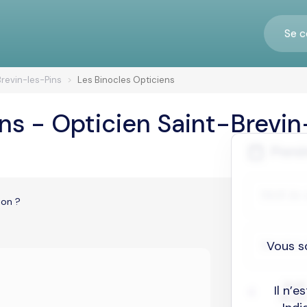
Se c
revin-les-Pins
Les Binocles Opticiens
ns - Opticien Saint-Brevin
ion ?
Vous s
Il n’