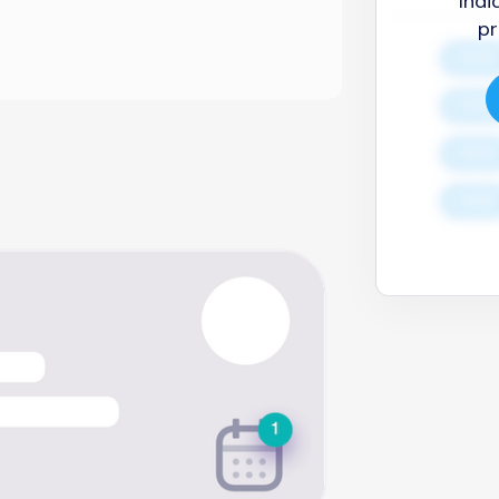
Indi
pr