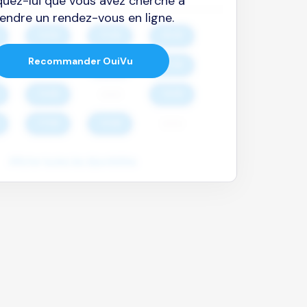
quez-lui que vous avez cherché à
endre un rendez-vous en ligne.
Recommander OuiVu