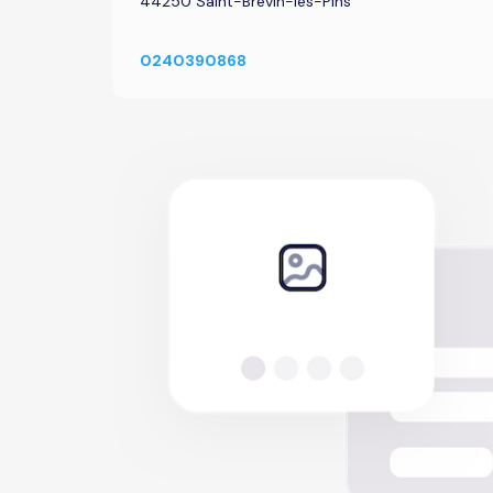
44250 Saint-Brevin-les-Pins
0240390868