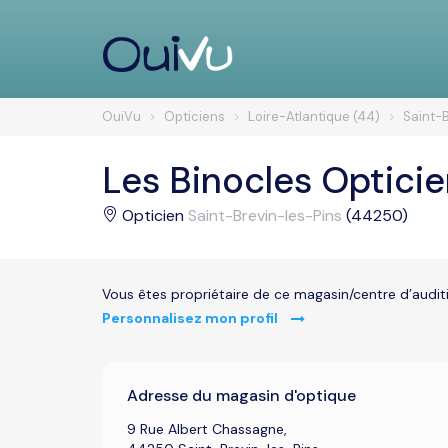
OuiVu
Opticiens
Loire-Atlantique (44)
Saint-B
Les Binocles Opticie
Opticien
Saint-Brevin-les-Pins
(44250)
Vous êtes propriétaire de ce magasin/centre d’audit
Personnalisez mon profil
Adresse du magasin d'optique
9 Rue Albert Chassagne,