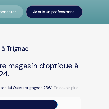
onnecter
Je suis un professionnel
 à Trignac
tre magasin d’optique à
24.
*
entez-lui OuiVu et gagnez 25€
.
En savoir plus