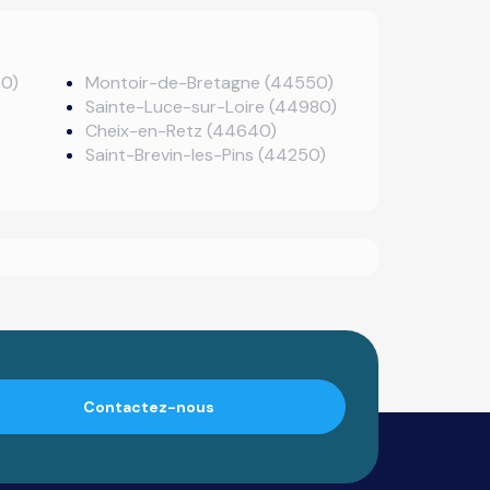
90)
Montoir-de-Bretagne (44550)
Sainte-Luce-sur-Loire (44980)
Cheix-en-Retz (44640)
Saint-Brevin-les-Pins (44250)
Contactez-nous