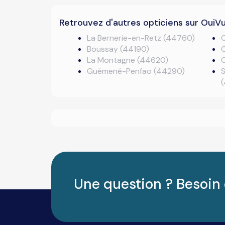
Retrouvez d'autres opticiens sur OuiV
La Bernerie-en-Retz (44760)
Boussay (44190)
C
La Montagne (44620)
Guémené-Penfao (44290)
S
Une question ? Besoin 