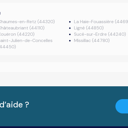
u
Chaumes-en-Retz (44320)
La Haie-Fouassière (446
hâteaubriant (44110)
Ligné (44850)
Couëron (44220)
Sucé-sur-Erdre (44240)
aint-Julien-de-Concelles
Missillac (44780)
(44450)
d’aide ?