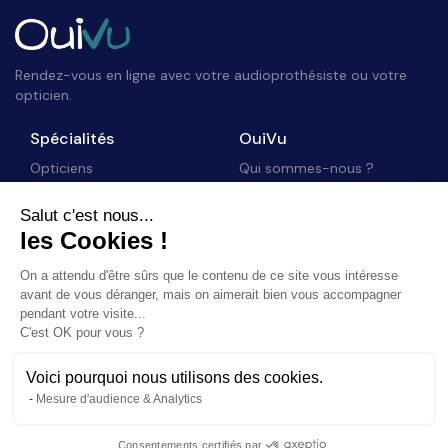
Rendez-vous en ligne avec votre audioprothésiste ou votre
opticien.
Spécialités
OuiVu
Opticiens
Qui sommes-nous ?
Audioprothésistes
Nous contacter
Salut c'est nous...
Accès professionnel
les Cookies !
Blog
Suivez-nous
On a attendu d'être sûrs que le contenu de ce site vous intéresse
avant de vous déranger, mais on aimerait bien vous accompagner
pendant votre visite...
C'est OK pour vous ?
Voici pourquoi nous utilisons des cookies.
©
2026
OuiVu. Tous droits réservés
Mesure d'audience & Analytics
Mentions Légales
CGU
Charte Référencement
Consentements certifiés par