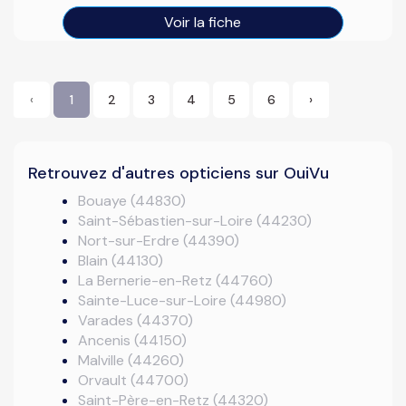
Voir la fiche
‹
1
2
3
4
5
6
›
Retrouvez d'autres opticiens sur OuiVu
Bouaye (44830)
Saint-Sébastien-sur-Loire (44230)
Nort-sur-Erdre (44390)
Blain (44130)
La Bernerie-en-Retz (44760)
Sainte-Luce-sur-Loire (44980)
Varades (44370)
Ancenis (44150)
Malville (44260)
Orvault (44700)
Saint-Père-en-Retz (44320)