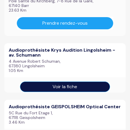
Pôle Santé du Kirchberg, 7-8 Rue de la Gare,
67140 Barr
23.63 Km
Prendre rendez-vous
Audioprothésiste Krys Audition Lingolsheim -
av. Schumann
4 Avenue Robert Schuman,
67380 Lingolsheim
1.05 Km
Voir la fiche
Audioprothésiste GEISPOLSHEIM Optical Center
5C Rue du Fort Etage 1,
67118 Geispolsheim
3.46 Km