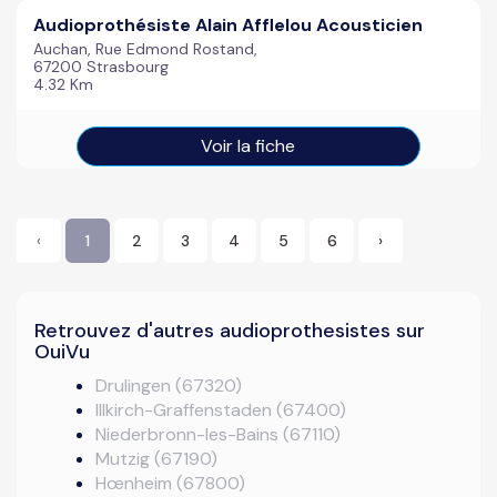
Audioprothésiste Alain Afflelou Acousticien
Auchan, Rue Edmond Rostand,
67200 Strasbourg
4.32 Km
Voir la fiche
‹
1
2
3
4
5
6
›
Retrouvez d'autres audioprothesistes sur
OuiVu
Drulingen (67320)
Illkirch-Graffenstaden (67400)
Niederbronn-les-Bains (67110)
Mutzig (67190)
Hœnheim (67800)