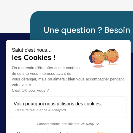
Une question ? Besoin 
Salut c'est nous...
les Cookies !
On a attendu d'être sûrs que le contenu
de ce site vous intéresse avant de
vous déranger, mais on aimerait bien vous accompagner pendant
votre visite...
C'est OK pour vous ?
Voici pourquoi nous utilisons des cookies.
Rendez-vous en ligne avec votre audioprothésiste ou
Mesure d'audience & Analytics
votre opticien.
Consentements certifiés par