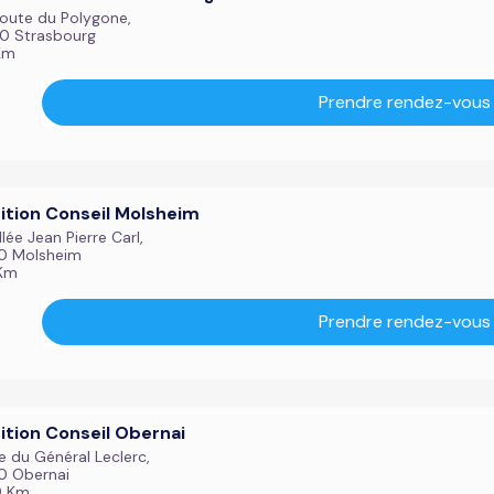
Route du Polygone,
0 Strasbourg
 Km
Prendre rendez-vous
ition Conseil Molsheim
lée Jean Pierre Carl,
0 Molsheim
 Km
Prendre rendez-vous
ition Conseil Obernai
e du Général Leclerc,
0 Obernai
9 Km