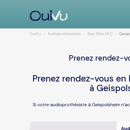
OuiVu
Audioprothésistes
Bas-Rhin (67)
Geisp
Prenez rendez-vo
Prenez rendez-vous en l
à Geispol
Si votre audioprothésiste à Geispolsheim n’ac
Aud