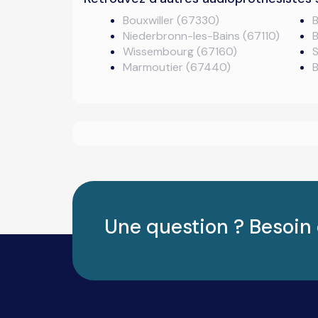
Bouxwiller (67330)
B
Niederbronn-les-Bains (67110)
Wissembourg (67160)
Marmoutier (67440)
Une question ? Besoin 
Salut c'est nous...
les Cookies !