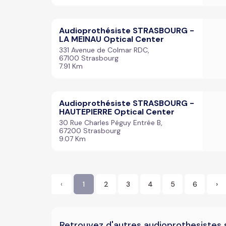
Audioprothésiste STRASBOURG -
LA MEINAU Optical Center
331 Avenue de Colmar RDC,
67100 Strasbourg
7.91 Km
Audioprothésiste STRASBOURG -
HAUTEPIERRE Optical Center
30 Rue Charles Péguy Entrée B,
67200 Strasbourg
9.07 Km
‹
1
2
3
4
5
6
›
Retrouvez d'autres audioprothesistes 