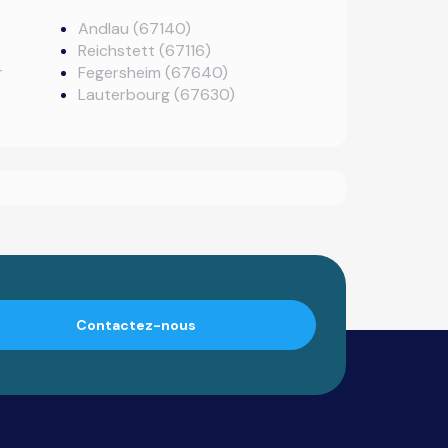
Andlau (67140)
Reichstett (67116)
r
Fegersheim (67640)
Lauterbourg (67630)
Contactez-nous