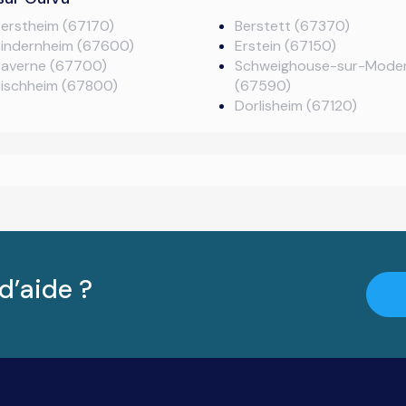
erstheim (67170)
Berstett (67370)
Bindernheim (67600)
Erstein (67150)
Saverne (67700)
Schweighouse-sur-Mode
Bischheim (67800)
(67590)
Dorlisheim (67120)
d’aide ?