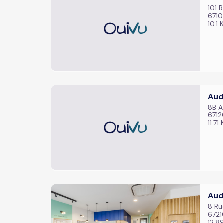
101 
6710
10.1
Aud
8B Al
6712
11.71
Aud
8 Ru
6721
12.8