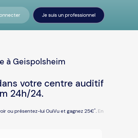
onnecter
Je suis un professionnel
te à Geispolsheim
ans votre centre auditif
im 24h/24.
*
voir ou présentez-lui OuiVu et gagnez 25€
.
En