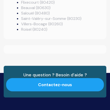
Flixecourt (80420)
Beauval (80630)
Salouël (80480)
Saint-Valéry-sur-Somme (80230)
Villers-Bocage (80260)
Roisel (80240)
Une question ? Besoin d’aide ?
Contactez-nous