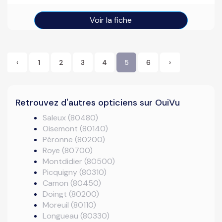
Voir la fiche
‹
1
2
3
4
5
6
›
Retrouvez d'autres opticiens sur OuiVu
Saleux (80480)
Oisemont (80140)
Péronne (80200)
Roye (80700)
Montdidier (80500)
Picquigny (80310)
Camon (80450)
Doingt (80200)
Moreuil (80110)
Longueau (80330)