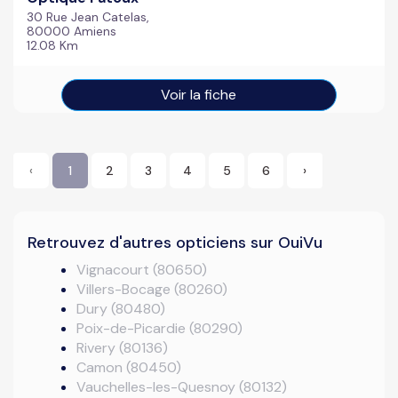
30 Rue Jean Catelas,
80000 Amiens
12.08 Km
Voir la fiche
‹
1
2
3
4
5
6
›
Retrouvez d'autres opticiens sur OuiVu
Vignacourt (80650)
Villers-Bocage (80260)
Dury (80480)
Poix-de-Picardie (80290)
Rivery (80136)
Camon (80450)
Vauchelles-les-Quesnoy (80132)