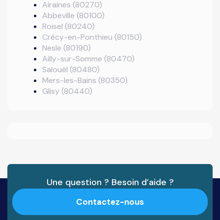
Airaines (80270)
Abbeville (80100)
Roisel (80240)
Crécy-en-Ponthieu (80150)
Nesle (80190)
Ailly-sur-Somme (80470)
Salouël (80480)
Mers-les-Bains (80350)
Glisy (80440)
Une question ? Besoin d’aide ?
Contactez-nous