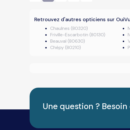
Retrouvez d'autres opticiens sur OuiV
Chaulnes (80320)
Friville-Escarbotin (80130)
N
Beauval (80630)
V
Chépy (80210)
P
Une question ? Besoin 