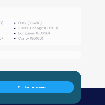
0)
Dury (80480)
Villers-Bocage (80260)
Longueau (80330)
0)
Conty (80160)
Contactez-nous