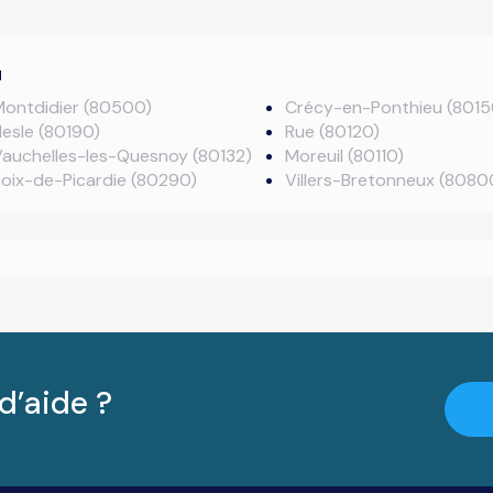
u
Montdidier (80500)
Crécy-en-Ponthieu (8015
esle (80190)
Rue (80120)
auchelles-les-Quesnoy (80132)
Moreuil (80110)
oix-de-Picardie (80290)
Villers-Bretonneux (8080
d’aide ?