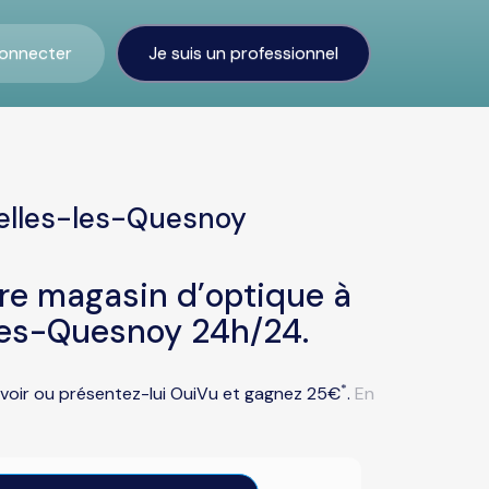
onnecter
Je suis un professionnel
helles-les-Quesnoy
tre magasin d’optique à
les-Quesnoy 24h/24.
*
avoir ou présentez-lui OuiVu et gagnez 25€
.
En