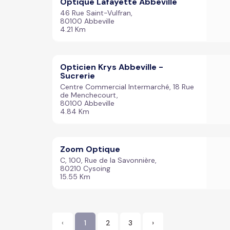
Optique Lafayette Abbeville
46 Rue Saint-Vulfran,
80100 Abbeville
4.21 Km
Opticien Krys Abbeville -
Sucrerie
Centre Commercial Intermarché, 18 Rue
de Menchecourt,
80100 Abbeville
4.84 Km
Zoom Optique
C, 100, Rue de la Savonnière,
80210 Cysoing
15.55 Km
‹
1
2
3
›