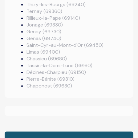
Thizy-les-Bourgs (69240)
Ternay (69360)
Rillieux-la-Pape (69140)
Jonage (69330)
Genay (69730)
Genas (69740)
Saint-Cyr-au-Mont-d'Or (69450)
Limas (69400)
Chassieu (69680)
Tassin-la-Demi-Lune (69160)
Décines-Charpieu (69150)
Pierre-Bénite (69310)
Chaponost (69630)