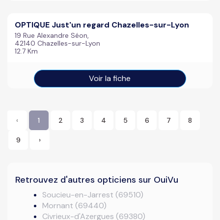
OPTIQUE Just'un regard Chazelles-sur-Lyon
19 Rue Alexandre Séon,
42140 Chazelles-sur-Lyon
12.7 Km
Voir la fiche
‹
1
2
3
4
5
6
7
8
9
›
Retrouvez d'autres opticiens sur OuiVu
Soucieu-en-Jarrest (69510)
Mornant (69440)
Civrieux-d'Azergues (69380)