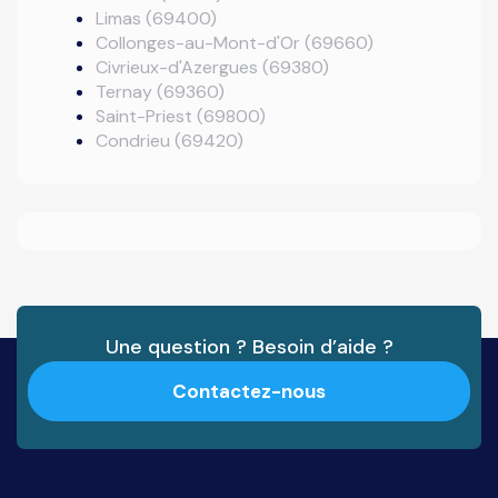
Limas (69400)
Collonges-au-Mont-d'Or (69660)
Civrieux-d'Azergues (69380)
Ternay (69360)
Saint-Priest (69800)
Condrieu (69420)
Une question ? Besoin d’aide ?
Contactez-nous