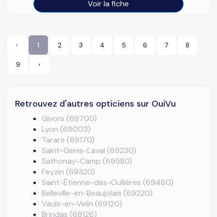
Voir la fiche
‹
1
2
3
4
5
6
7
8
9
›
Retrouvez d'autres opticiens sur OuiVu
Givors (69700)
Lyon (69003)
Tarare (69170)
Saint-Genis-Laval (69230)
Sathonay-Camp (69580)
Feyzin (69320)
Saint-Étienne-des-Oullières (69460)
Belleville-en-Beaujolais (69220)
Vaulx-en-Velin (69120)
Brindas (69126)