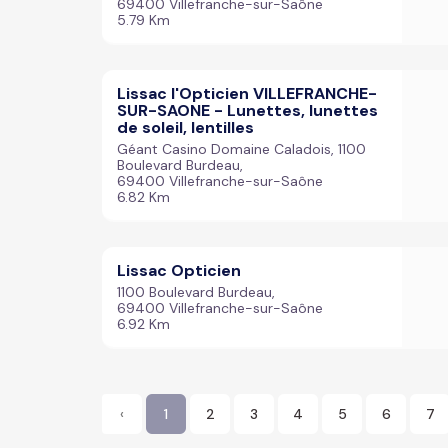
69400 Villefranche-sur-Saône
5.79 Km
Lissac l'Opticien VILLEFRANCHE-
SUR-SAONE - Lunettes, lunettes
de soleil, lentilles
Géant Casino Domaine Caladois, 1100
Boulevard Burdeau,
69400 Villefranche-sur-Saône
6.82 Km
Lissac Opticien
1100 Boulevard Burdeau,
69400 Villefranche-sur-Saône
6.92 Km
‹
1
2
3
4
5
6
7