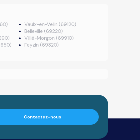
160)
Vaulx-en-Velin (69120)
Belleville (69220)
890)
Villié-Morgon (69910)
9850)
Feyzin (69320)
Contactez-nous