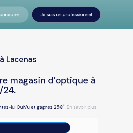
onnecter
Je suis un professionnel
 à Lacenas
tre magasin d’optique à
/24.
*
entez-lui OuiVu et gagnez 25€
.
En savoir plus