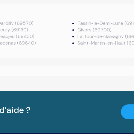
u
ardilly (69570)
Tassin-la-Demi-Lune (69
cully (69130)
Givors (69700)
Beaujeu (69430)
La Tour-de-Salvagny (69
Lacenas (69640)
Saint-Martin-en-Haut (6
d’aide ?