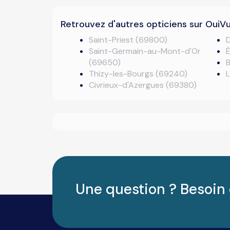
Retrouvez d'autres opticiens sur OuiV
Saint-Priest (69800)
D
Saint-Germain-au-Mont-d'Or
É
(69650)
Thizy-les-Bourgs (69240)
Civrieux-d'Azergues (69380)
Une question ? Besoin 