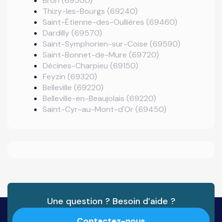
Bron (69500)
Thizy-les-Bourgs (69240)
Saint-Étienne-des-Oullières (69460)
Dardilly (69570)
Saint-Symphorien-sur-Coise (69590)
Saint-Bonnet-de-Mure (69720)
Décines-Charpieu (69150)
Feyzin (69320)
Belleville (69220)
Belleville-en-Beaujolais (69220)
Saint-Cyr-au-Mont-d'Or (69450)
Une question ? Besoin d’aide ?
Contactez-nous