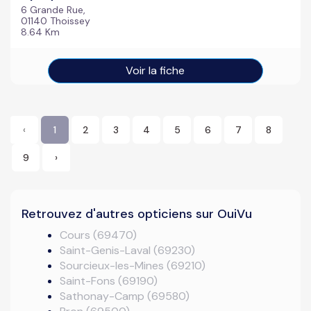
6 Grande Rue,
01140 Thoissey
8.64 Km
Voir la fiche
‹
1
2
3
4
5
6
7
8
9
›
Retrouvez d'autres opticiens sur OuiVu
Cours (69470)
Saint-Genis-Laval (69230)
Sourcieux-les-Mines (69210)
Saint-Fons (69190)
Sathonay-Camp (69580)