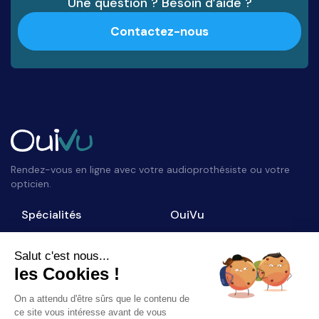
Une question ? Besoin d’aide ?
Contactez-nous
Rendez-vous en ligne avec votre audioprothésiste ou votre
opticien.
Spécialités
OuiVu
Opticiens
Qui sommes-nous ?
Audioprothésistes
Nous contacter
Salut c'est nous...
les Cookies !
Accès professionnel
Blog
On a attendu d'être sûrs que le contenu de
Suivez-nous
ce site vous intéresse avant de vous