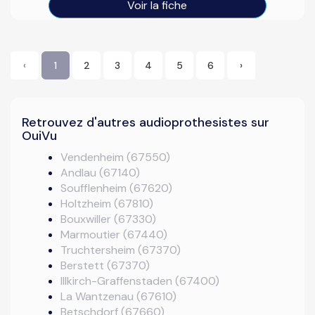
Voir la fiche
‹
1
2
3
4
5
6
›
Retrouvez d'autres audioprothesistes sur
OuiVu
Vendenheim (67550)
Andlau (67140)
Soufflenheim (67620)
Holtzheim (67810)
Bouxwiller (67330)
Marmoutier (67440)
Truchtersheim (67370)
Berstett (67370)
Illkirch-Graffenstaden (67400)
La Wantzenau (67610)
Betschdorf (67660)