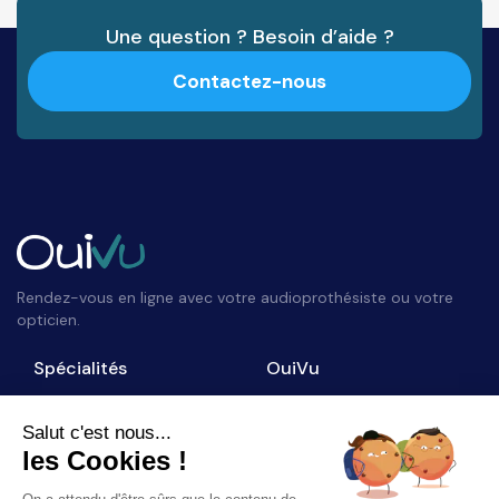
Une question ? Besoin d’aide ?
Contactez-nous
Rendez-vous en ligne avec votre audioprothésiste ou votre
opticien.
Spécialités
OuiVu
Opticiens
Qui sommes-nous ?
Audioprothésistes
Nous contacter
Salut c'est nous...
les Cookies !
Accès professionnel
Blog