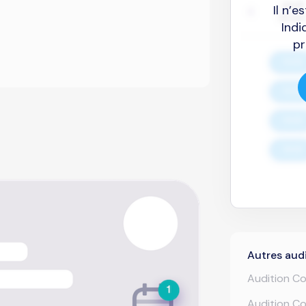
Il n’
Indi
pr
Autres audi
Audition Co
Audition Co