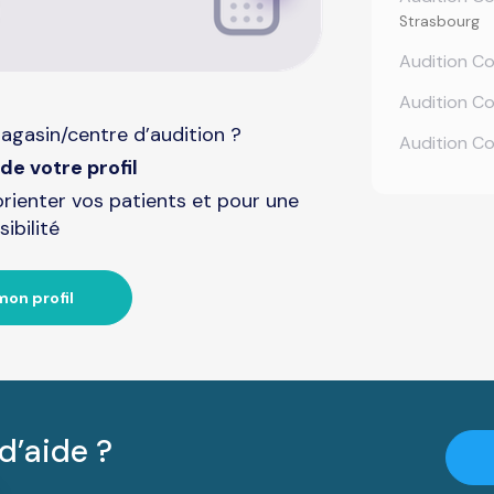
Strasbourg
Audition Co
Audition Co
agasin/centre d’audition ?
Audition Co
de votre profil
orienter vos patients et pour une
sibilité
mon profil
d’aide ?