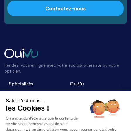
Contactez-nous
Rendez-vous en ligne avec votre audioprothésiste ou votre
opticien.
Spécialités
OuiVu
Opticiens
Qui sommes-nous ?
Audioprothésistes
Nous contacter
Salut c'est nous...
les Cookies !
Accès professionnel
Blog
On a attendu d'être sûrs que le contenu de
Suivez-nous
ce site vous intéresse avant de vous
déranger, mais on aimerait bien vous accompagner pendant votre