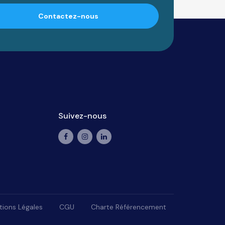
Contactez-nous
Suivez-nous
ions Légales
CGU
Charte Référencement
lisez vos préférences pour contrôler la manière dont vos informations sont man