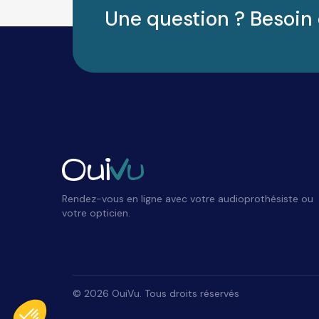
Une question ? Besoin 
Rendez-vous en ligne avec votre audioprothésiste ou
votre opticien.
Plateforme de Gestion du Consentement : Personnalisez vos Options
Axeptio consent
©
2026
OuiVu. Tous droits réservés
Notre plateforme vous permet d'adapter et de gérer vos paramètres de conf