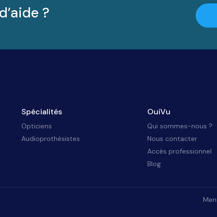
d’aide ?
Spécialités
OuiVu
Opticiens
Qui sommes-nous ?
Audioprothésistes
Nous contacter
Accès professionnel
Blog
Ment
identialité, en garantissant la conformité avec les réglementations. Personna