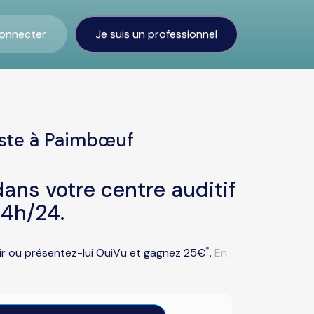
onnecter
Je suis un professionnel
iste à Paimbœuf
ans votre centre auditif
4h/24.
*
oir ou présentez-lui OuiVu et gagnez 25€
.
En