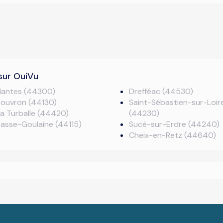
sur OuiVu
Nantes (44300)
Drefféac (44530)
Bouvron (44130)
Saint-Sébastien-sur-Loir
a Turballe (44420)
(44230)
asse-Goulaine (44115)
Sucé-sur-Erdre (44240)
Cheix-en-Retz (44640)