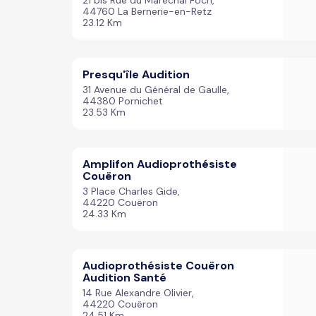
21 bis Rue du Maréchal Foch,
44760 La Bernerie-en-Retz
23.12 Km
Presqu'île Audition
31 Avenue du Général de Gaulle,
44380 Pornichet
23.53 Km
Amplifon Audioprothésiste
Couëron
3 Place Charles Gide,
44220 Couëron
24.33 Km
Audioprothésiste Couëron
Audition Santé
14 Rue Alexandre Olivier,
44220 Couëron
24.51 Km