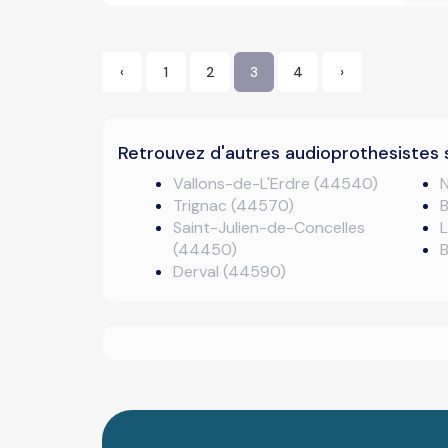
‹
1
2
3
4
›
Retrouvez d'autres audioprothesistes 
Vallons-de-L'Erdre (44540)
Trignac (44570)
Saint-Julien-de-Concelles
L
(44450)
B
Derval (44590)