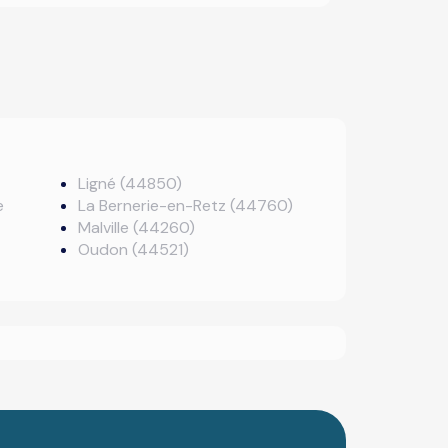
Ligné (44850)
e
La Bernerie-en-Retz (44760)
Malville (44260)
Oudon (44521)