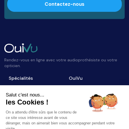
Contactez-nous
Rendez-vous en ligne avec votre audioprothésiste ou votre
opticien.
Spécialités
OuiVu
Opticiens
Qui sommes-nous ?
Audioprothésistes
Nous contacter
Salut c'est nous...
les Cookies !
Accès professionnel
Blog
On a attendu d'être sûrs que le contenu de
Suivez-nous
ce site vous intéresse avant de vous
déranger, mais on aimerait bien vous accompagner pendant votre
visite...