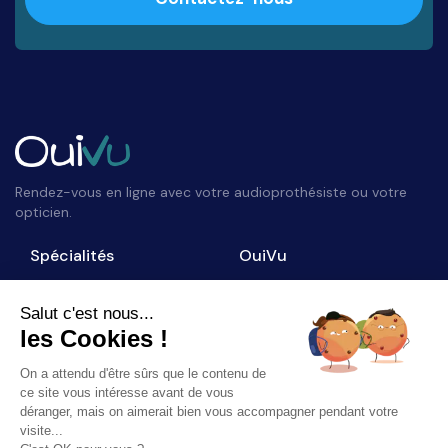
Rendez-vous en ligne avec votre audioprothésiste ou votre
opticien.
Spécialités
OuiVu
Opticiens
Qui sommes-nous ?
Audioprothésistes
Nous contacter
Salut c'est nous...
les Cookies !
Accès professionnel
Blog
On a attendu d'être sûrs que le contenu de
Suivez-nous
ce site vous intéresse avant de vous
déranger, mais on aimerait bien vous accompagner pendant votre
visite...