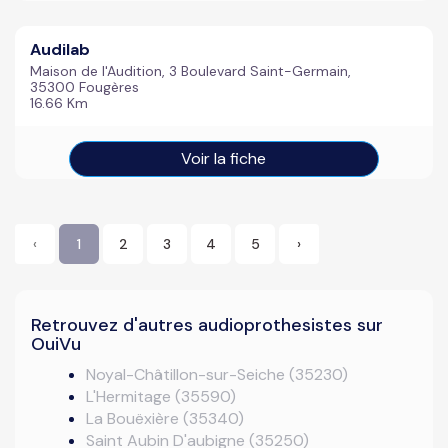
Audilab
Maison de l'Audition, 3 Boulevard Saint-Germain,
35300 Fougères
16.66 Km
Voir la fiche
‹
1
2
3
4
5
›
Retrouvez d'autres audioprothesistes sur
OuiVu
Noyal-Châtillon-sur-Seiche (35230)
L'Hermitage (35590)
La Bouëxière (35340)
Saint Aubin D'aubigne (35250)