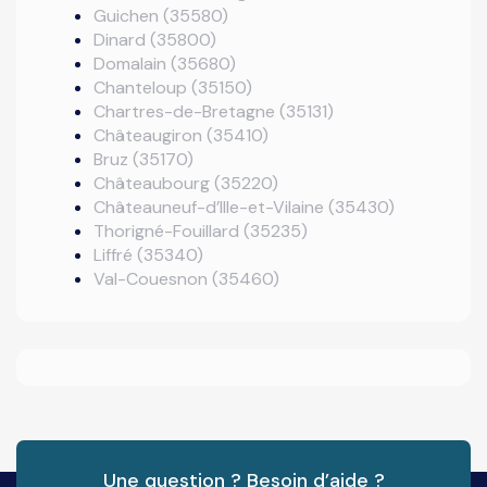
Guichen (35580)
Dinard (35800)
Domalain (35680)
Chanteloup (35150)
Chartres-de-Bretagne (35131)
Châteaugiron (35410)
Bruz (35170)
Châteaubourg (35220)
Châteauneuf-d’Ille-et-Vilaine (35430)
Thorigné-Fouillard (35235)
Liffré (35340)
Val-Couesnon (35460)
Une question ? Besoin d’aide ?