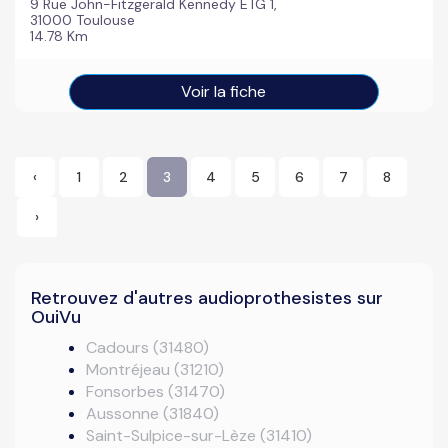
9 Rue John-Fitzgerald Kennedy ETG 1,
31000 Toulouse
14.78 Km
Voir la fiche
‹
1
2
3
4
5
6
7
8
›
Retrouvez d'autres audioprothesistes sur
OuiVu
Cadours (31480)
Montréjeau (31210)
Fonsorbes (31470)
Aussonne (31840)
Saint-Sulpice-sur-Lèze (31410)