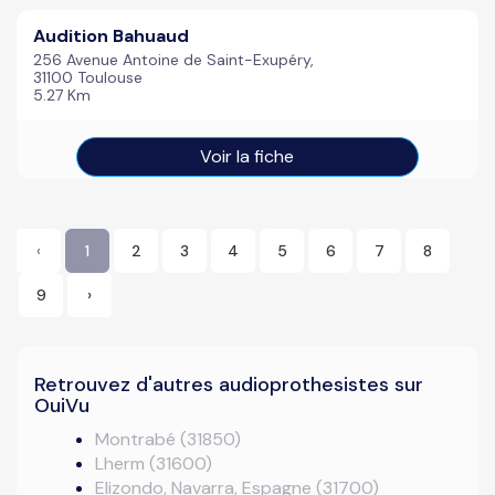
Audition Bahuaud
256 Avenue Antoine de Saint-Exupéry,
31100 Toulouse
5.27 Km
Voir la fiche
‹
1
2
3
4
5
6
7
8
9
›
Retrouvez d'autres audioprothesistes sur
OuiVu
Montrabé (31850)
Lherm (31600)
Elizondo, Navarra, Espagne (31700)