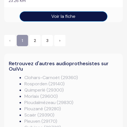
23.26 Km
Voir la fiche
‹
1
2
3
›
Retrouvez d'autres audioprothesistes sur
OuiVu
Clohars-Carnoët (29360)
Rosporden (29140)
Quimperlé (29300)
Morlaix (29600)
Ploudalmézeau (29830)
Plouzané (29280)
Scaër (29390)
Pleuven (29170)