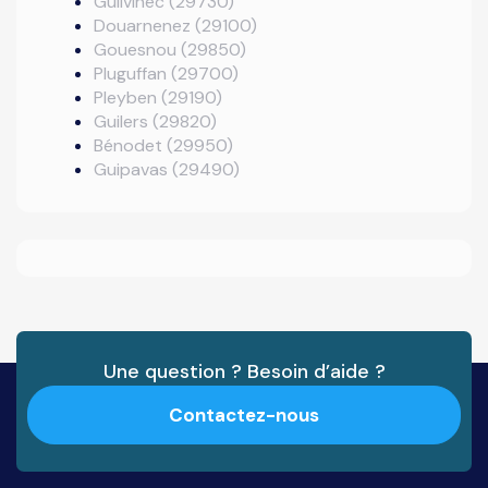
Guilvinec (29730)
Douarnenez (29100)
Gouesnou (29850)
Pluguffan (29700)
Pleyben (29190)
Guilers (29820)
Bénodet (29950)
Guipavas (29490)
Une question ? Besoin d’aide ?
Contactez-nous