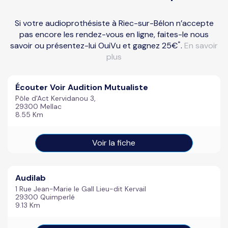
Si votre audioprothésiste à Riec-sur-Bélon n’accepte
pas encore les rendez-vous en ligne, faites-le nous
*
savoir ou présentez-lui OuiVu et gagnez 25€
.
En savoir
plus
Écouter Voir Audition Mutualiste
Pôle d'Act Kervidanou 3,
29300 Mellac
8.55 Km
Voir la fiche
Audilab
1 Rue Jean-Marie le Gall Lieu-dit Kervail
29300 Quimperlé
9.13 Km