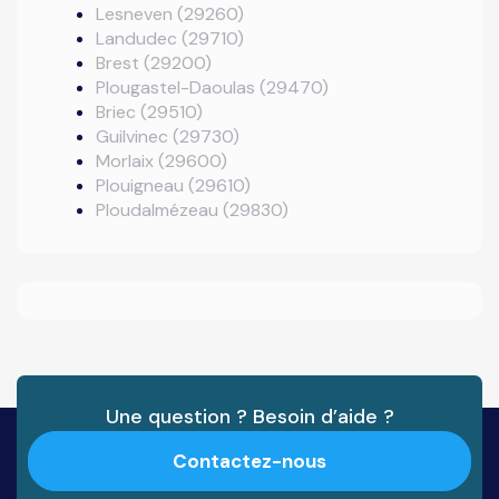
Lesneven (29260)
Landudec (29710)
Brest (29200)
Plougastel-Daoulas (29470)
Briec (29510)
Guilvinec (29730)
Morlaix (29600)
Plouigneau (29610)
Ploudalmézeau (29830)
Une question ? Besoin d’aide ?
Contactez-nous