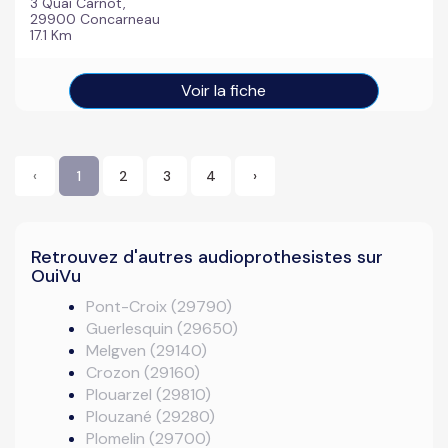
3 Quai Carnot,
29900 Concarneau
17.1 Km
Voir la fiche
‹
1
2
3
4
›
Retrouvez d'autres audioprothesistes sur
OuiVu
Pont-Croix (29790)
Guerlesquin (29650)
Melgven (29140)
Crozon (29160)
Plouarzel (29810)
Plouzané (29280)
Plomelin (29700)