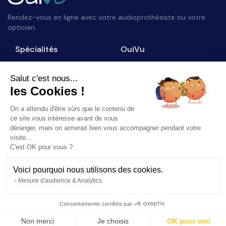
Rendez-vous en ligne avec votre audioprothésiste ou votre
opticien.
Spécialités
OuiVu
Opticiens
Qui sommes-nous ?
Audioprothésistes
Nous contacter
Salut c'est nous...
les Cookies !
Accès professionnel
Blog
On a attendu d'être sûrs que le contenu de
Suivez-nous
ce site vous intéresse avant de vous
déranger, mais on aimerait bien vous accompagner pendant votre
visite...
C'est OK pour vous ?
Voici pourquoi nous utilisons des cookies.
©
2026
OuiVu. Tous droits réservés
Mesure d'audience & Analytics
Mentions Légales
CGU
Charte Référencement
Consentements certifiés par
Non merci
Je choisis
OK pour moi