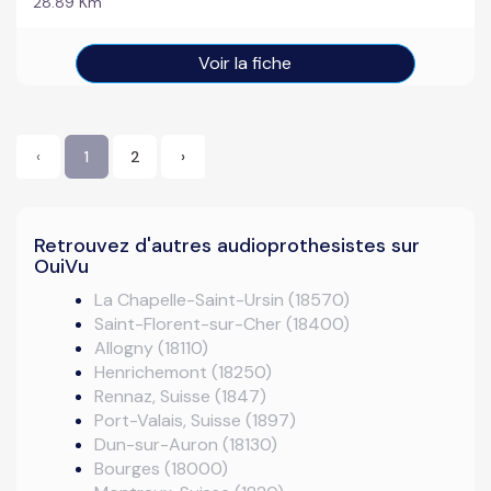
28.89 Km
Voir la fiche
‹
1
2
›
Retrouvez d'autres audioprothesistes sur
OuiVu
La Chapelle-Saint-Ursin (18570)
Saint-Florent-sur-Cher (18400)
Allogny (18110)
Henrichemont (18250)
Rennaz, Suisse (1847)
Port-Valais, Suisse (1897)
Dun-sur-Auron (18130)
Bourges (18000)