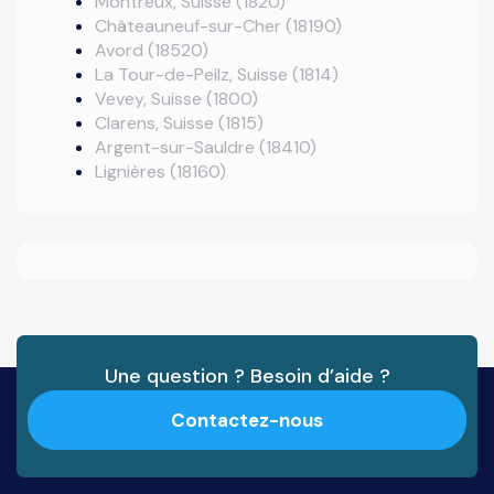
Montreux, Suisse (1820)
Châteauneuf-sur-Cher (18190)
Avord (18520)
La Tour-de-Peilz, Suisse (1814)
Vevey, Suisse (1800)
Clarens, Suisse (1815)
Argent-sur-Sauldre (18410)
Lignières (18160)
Une question ? Besoin d’aide ?
Contactez-nous