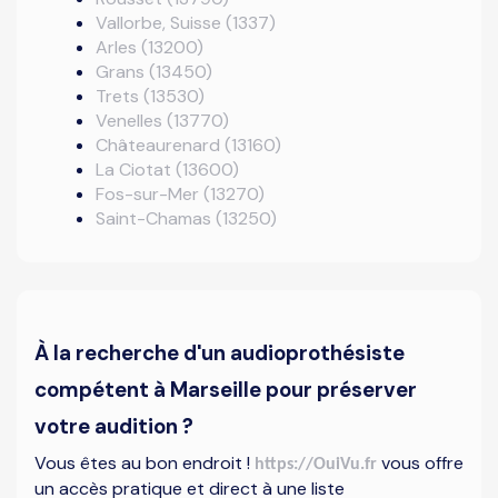
Vallorbe, Suisse (1337)
Arles (13200)
Grans (13450)
Trets (13530)
Venelles (13770)
Châteaurenard (13160)
La Ciotat (13600)
Fos-sur-Mer (13270)
Saint-Chamas (13250)
À la recherche d'un audioprothésiste
compétent à Marseille pour préserver
votre audition ?
Vous êtes au bon endroit !
vous offre
https://OuiVu.fr
un accès pratique et direct à une liste