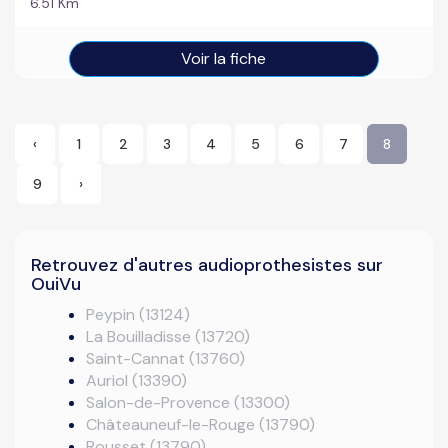
6.51 Km
Voir la fiche
‹
1
2
3
4
5
6
7
8
9
›
Retrouvez d'autres audioprothesistes sur
OuiVu
Peypin (13124)
La Bouilladisse (13720)
Saint-Cannat (13760)
Auriol (13390)
Salon-de-Provence (13300)
Châteauneuf-le-Rouge (13790)
Rousset (13790)