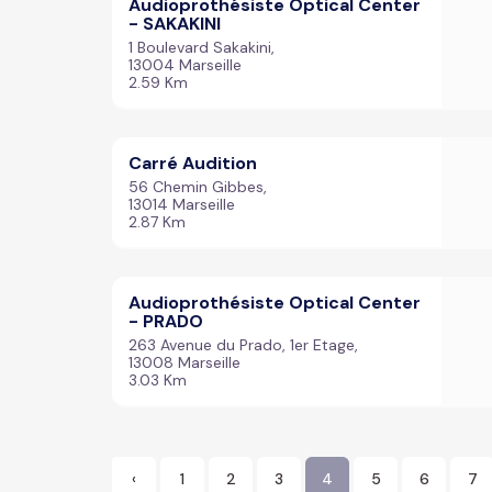
Audioprothésiste Optical Center
- SAKAKINI
1 Boulevard Sakakini,
13004 Marseille
2.59 Km
Carré Audition
56 Chemin Gibbes,
13014 Marseille
2.87 Km
Audioprothésiste Optical Center
- PRADO
263 Avenue du Prado, 1er Etage,
13008 Marseille
3.03 Km
‹
1
2
3
4
5
6
7