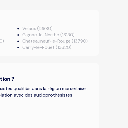
Velaux (13880)
Gignac-la-Nerthe (13180)
0)
Châteauneuf-le-Rouge (13790)
Carry-le-Rouet (13620)
tion ?
stes qualifiés dans la région marseillaise.
elation avec des audioprothésistes