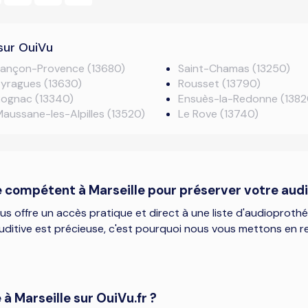
sur OuiVu
Lançon-Provence (13680)
Saint-Chamas (13250)
yragues (13630)
Rousset (13790)
Rognac (13340)
Ensuès-la-Redonne (1382
aussane-les-Alpilles (13520)
Le Rove (13740)
e compétent à Marseille pour préserver votre audi
us offre un accès pratique et direct à une liste d'audioprothési
ditive est précieuse, c'est pourquoi nous vous mettons en r
à Marseille sur OuiVu.fr ?