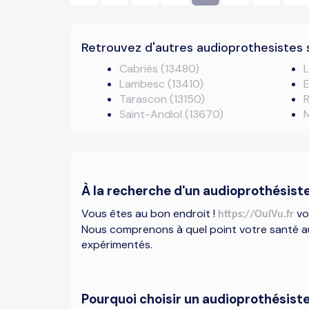
Retrouvez d'autres audioprothesistes 
Cabriès (13480)
Lambesc (13410)
E
Tarascon (13150)
Saint-Andiol (13670)
M
À la recherche d'un audioprothésist
Vous êtes au bon endroit !
vo
https://OuiVu.fr
Nous comprenons à quel point votre santé au
expérimentés.
Pourquoi choisir un audioprothésiste 